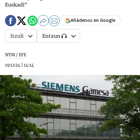
Euskadi"
Añádenos en Google
Itzuli
Entzun
NTM / EFE
19·12·24
|
14:14