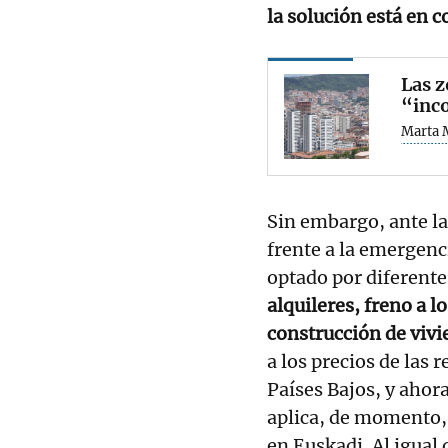
la solución está en c
Las z
“inco
Marta 
Sin embargo, ante la
frente a la emergenc
optado por diferente
alquileres, freno a lo
construcción de vivi
a los precios de las
Países Bajos, y ahor
aplica, de momento, 
en Euskadi. Al igual 