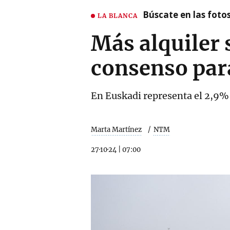
Búscate en las fotos
LA BLANCA
Más alquiler 
consenso para
En Euskadi representa el 2,9% 
Marta Martínez
NTM
27·10·24
|
07:00