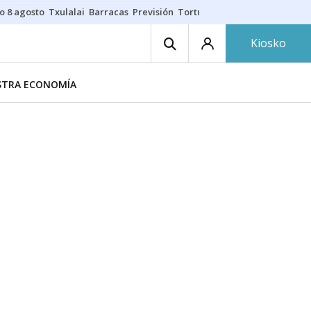
lo 8 agosto
Txulalai
Barracas
Previsión
Torturas
Rutas eclipse
Kiosko
ESTRA ECONOMÍA