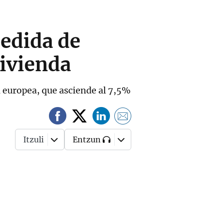
medida de
vivienda
a europea, que asciende al 7,5%
Itzuli
Entzun