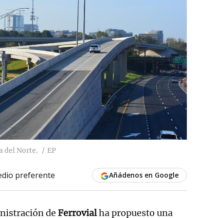
a del Norte.
EP
dio preferente
Añádenos en Google
inistración de
Ferrovial
ha propuesto una