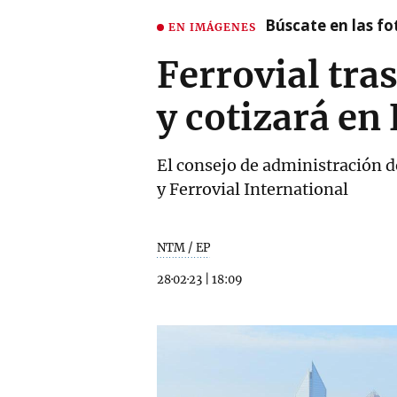
Búscate en las fot
EN IMÁGENES
Ferrovial tra
y cotizará en
El consejo de administración d
y Ferrovial International
NTM / EP
28·02·23
|
18:09