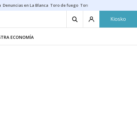
a
Denuncias en La Blanca
Toro de fuego
Tornike Shengelia
Youssouph
Kiosko
ESTRA ECONOMÍA