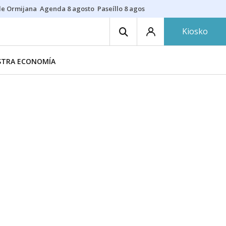
de Ormijana
Agenda 8 agosto
Paseíllo 8 agosto
Txulalai
Barracas
Pre
Kiosko
ESTRA ECONOMÍA