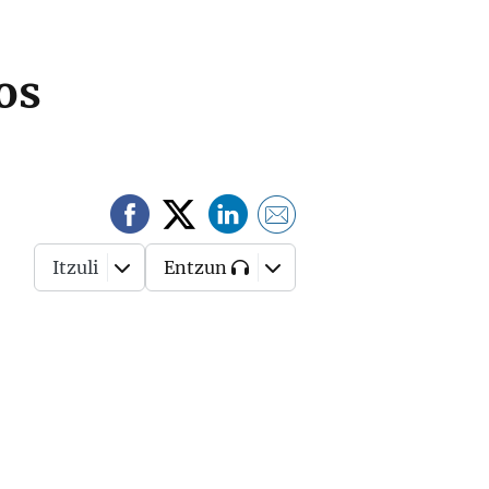
os
Itzuli
Entzun