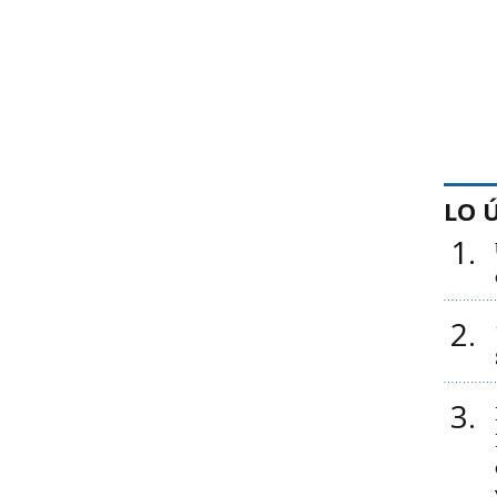
LO 
1
2
3