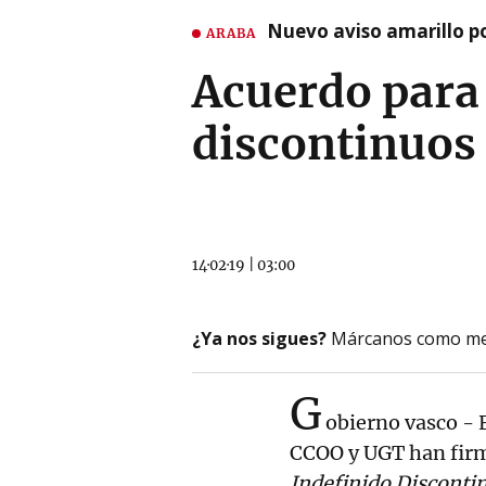
Nuevo aviso amarillo p
ARABA
Acuerdo para 
discontinuos 
14·02·19
|
03:00
¿Ya nos sigues?
Márcanos como me
G
obierno vasco - 
CCOO y UGT han fir
Indefinido Discontin