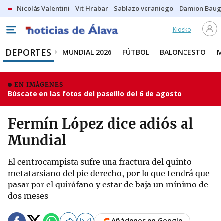
Nicolás Valentini
Vit Hrabar
Sablazo veraniego
Damion Bau
Kiosko
DEPORTES
MUNDIAL 2026
FÚTBOL
BALONCESTO
EN IMÁGENES
Búscate en las fotos del paseíllo del 6 de agosto
Fermín López dice adiós al
Mundial
El centrocampista sufre una fractura del quinto
metatarsiano del pie derecho, por lo que tendrá que
pasar por el quirófano y estar de baja un mínimo de
dos meses
Añádenos en Google