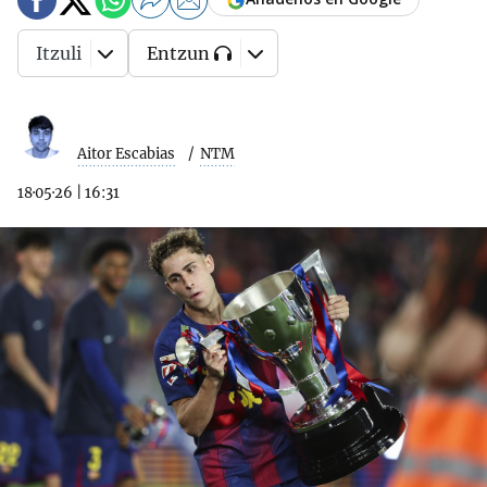
Itzuli
Entzun
Aitor Escabias
NTM
18·05·26
|
16:31