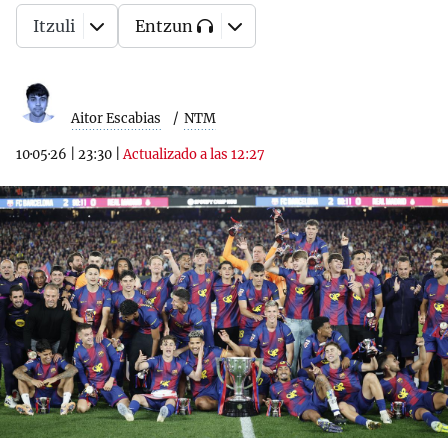
Itzuli
Entzun
Aitor Escabias
NTM
10·05·26
|
23:30
|
Actualizado a las 12:27