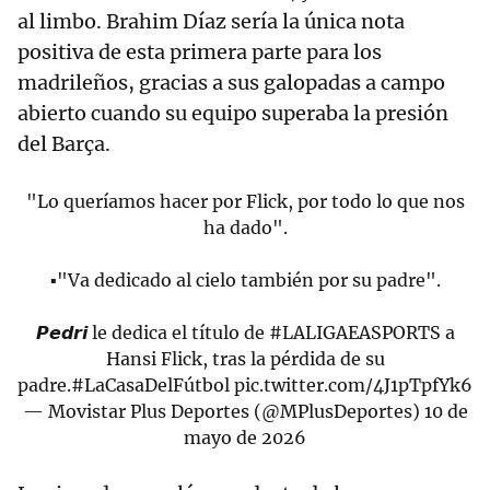
al limbo. Brahim Díaz sería la única nota
positiva de esta primera parte para los
madrileños, gracias a sus galopadas a campo
abierto cuando su equipo superaba la presión
del Barça.
"Lo queríamos hacer por Flick, por todo lo que nos
ha dado".
▪️"Va dedicado al cielo también por su padre".
𝙋𝙚𝙙𝙧𝙞 le dedica el título de
#LALIGAEASPORTS
a
Hansi Flick, tras la pérdida de su
padre.
#LaCasaDelFútbol
pic.twitter.com/4J1pTpfYk6
— Movistar Plus Deportes (@MPlusDeportes)
10 de
mayo de 2026