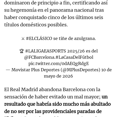
dominaron de principio a fin, certificando así
su hegemonía en el panorama nacional tras
haber conquistado cinco de los últimos seis
títulos domésticos posibles.
⚔️
#ELCLÁSICO
se tiñe de azulgrana.
🏆
#LALIGAEASPORTS
2025/26 es del
@FCBarcelona
.
#LaCasaDelFútbol
pic.twitter.com/0dAEQgRdgE
— Movistar Plus Deportes (@MPlusDeportes)
10 de
mayo de 2026
El Real Madrid abandona Barcelona con la
sensación de haber evitado un mal mayor;
un
resultado que habría sido mucho más abultado
de no ser por las providenciales paradas de