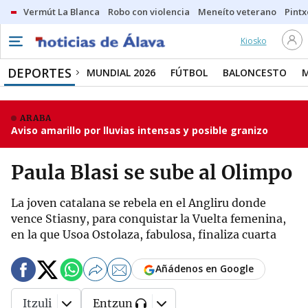
Vermút La Blanca
Robo con violencia
Meneíto veterano
Pintx
Kiosko
DEPORTES
MUNDIAL 2026
FÚTBOL
BALONCESTO
ARABA
Aviso amarillo por lluvias intensas y posible granizo
Paula Blasi se sube al Olimpo
La joven catalana se rebela en el Angliru donde
vence Stiasny, para conquistar la Vuelta femenina,
en la que Usoa Ostolaza, fabulosa, finaliza cuarta
Añádenos en Google
Itzuli
Entzun