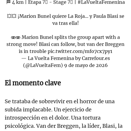
🏁 4 km | Etapa 7⃣ - Stage 7⃣ |
#LaVueltaFemenina
💥💥 ¡Marion Bunel quiere La Roja... y Paula Blasi se
va tras ella!
🫨🫨 Marion Bunel splits the group apart with a
strong move! Blasi can follow, but van der Breggen
is in trouble
pic.twitter.com/mfo7cx7py1
— La Vuelta Femenina by Carrefour.es
(@LaVueltaFem)
9 de mayo de 2026
El momento clave
Se trataba de sobrevivir en el horror de una
subida implacable. Un ejercicio de
introspección en el dolor. Una tortura
psicológica. Van der Breggen, la líder, Blasi, la