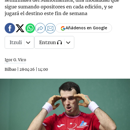
semifinales del Manomanista, una modalidad que
sigue sumando opositores en cada edición, y se
jugará el destino este fin de semana
Añádenos en Google
Itzuli
Entzun
Igor G. Vico
Bilbao
|
28·04·26
|
14:00