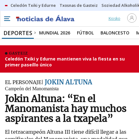
Celedón Txiki y Edurne
Txosnas de Gasteiz
Soziedad Alkoholi
Kiosko
DEPORTES
MUNDIAL 2026
FÚTBOL
BALONCESTO
GASTEIZ
Celedón Txiki y Edurne mantienen viva la fiesta en su
primer paseíllo único
JOKIN ALTUNA
EL PERSONAJE
Campeón del Manomanista
Jokin Altuna: “En el
Manomanista hay muchos
aspirantes a la txapela”
El tetracampeón Altuna III tiene difícil llegar a las