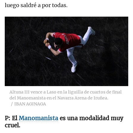
luego saldré a por todas.
Altuna III vence a Laso en la liguilla de cuartos de final
del Manomanista en el Navarra Arena de Iruñea.
IBAN AGINAGA
El
Manomanista
es una modalidad muy
cruel.