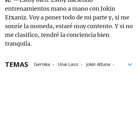
entrenamientos mano a mano con Jokin
Etxaniz. Voy a poner todo de mi parte y, si me
sonríe la moneda, estaré muy contento. Y si no
me clasifico, tendré la conciencia bien
tranquila.
TEMAS
Gernika
Unai Laso
Jokin Altuna
Darío Gómez
erik jaka
Pelota Pro Liga
Manomanista
Aspe
Baiko Pilota