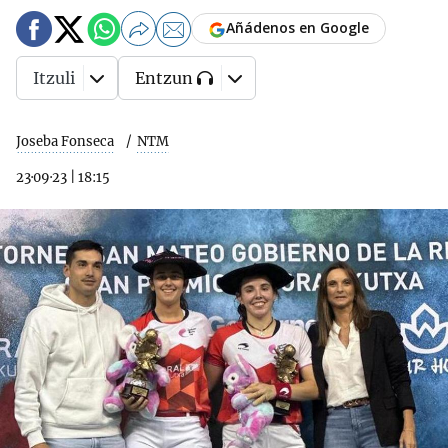
Añádenos en Google
Itzuli
Entzun
Joseba Fonseca
NTM
23·09·23
|
18:15