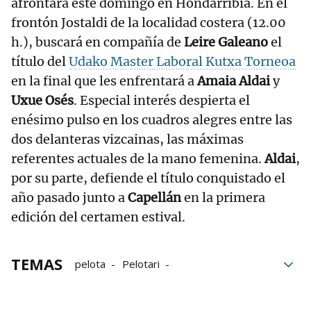
afrontará este domingo en Hondarribia. En el
frontón Jostaldi de la localidad costera (12.00
h.), buscará en compañía de
Leire Galeano
el
título del
Udako Master Laboral Kutxa Torneoa
en la final que les enfrentará a
Amaia Aldai
y
Uxue Osés
. Especial interés despierta el
enésimo pulso en los cuadros alegres entre las
dos delanteras vizcainas, las máximas
referentes actuales de la mano femenina.
Aldai
,
por su parte, defiende el título conquistado el
año pasado junto a
Capellán
en la primera
edición del certamen estival.
TEMAS
pelota
Pelotari
Torneo de San Mateo
Olatz Arrizabalaga
Nora Mendizabal