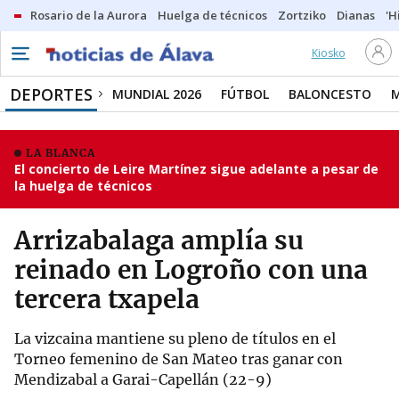
Rosario de la Aurora
Huelga de técnicos
Zortziko
Dianas
'H
Kiosko
DEPORTES
MUNDIAL 2026
FÚTBOL
BALONCESTO
LA BLANCA
El concierto de Leire Martínez sigue adelante a pesar de
la huelga de técnicos
Arrizabalaga amplía su
reinado en Logroño con una
tercera txapela
La vizcaina mantiene su pleno de títulos en el
Torneo femenino de San Mateo tras ganar con
Mendizabal a Garai-Capellán (22-9)