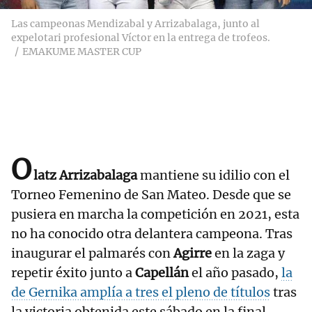
Las campeonas Mendizabal y Arrizabalaga, junto al
expelotari profesional Víctor en la entrega de trofeos.
EMAKUME MASTER CUP
O
latz Arrizabalaga
mantiene su idilio con el
Torneo Femenino de San Mateo. Desde que se
pusiera en marcha la competición en 2021, esta
no ha conocido otra delantera campeona. Tras
inaugurar el palmarés con
Agirre
en la zaga y
repetir éxito junto a
Capellán
el año pasado,
la
de Gernika amplía a tres el pleno de títulos
tras
la victoria obtenida este sábado en la final