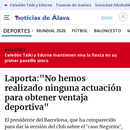
Celedón Txiki y Edurne
Txosnas de Gasteiz
Soziedad Alkoholi
Kiosko
DEPORTES
MUNDIAL 2026
FÚTBOL
BALONCESTO
GASTEIZ
Celedón Txiki y Edurne mantienen viva la fiesta en su
primer paseíllo único
Laporta:"No hemos
realizado ninguna actuación
para obtener ventaja
deportiva"
El presidente del Barcelona, que ha comparecido
para dar la versión del club sobre el 'caso Negreira',