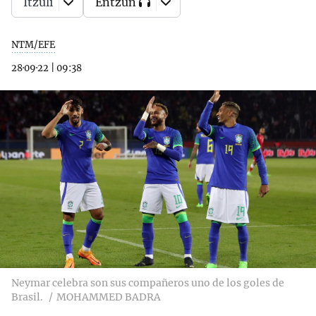
Itzuli
Entzun
NTM/EFE
28·09·22
|
09:38
Neymar celebra son sus compañeros uno de los goles de
Brasil.
MOHAMMED BADRA