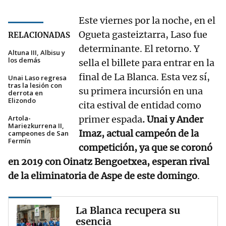
Este viernes por la noche, en el
Ogueta gasteiztarra, Laso fue
RELACIONADAS
determinante. El retorno. Y
Altuna III, Albisu y
los demás
sella el billete para entrar en la
final de La Blanca. Esta vez sí,
Unai Laso regresa
tras la lesión con
su primera incursión en una
derrota en
Elizondo
cita estival de entidad como
Artola-
primer espada
. Unai y Ander
Mariezkurrena II,
Imaz, actual campeón de la
campeones de San
Fermín
competición, ya que se coronó
en 2019 con Oinatz Bengoetxea, esperan rival
de la eliminatoria de Aspe de este domingo
.
La Blanca recupera su
esencia