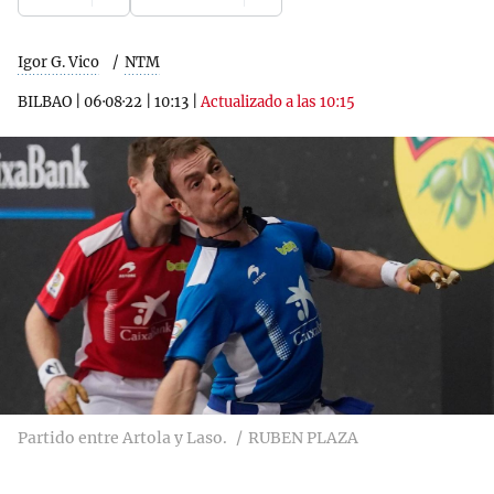
Igor G. Vico
NTM
BILBAO
|
06·08·22
|
10:13
|
Actualizado a las 10:15
Partido entre Artola y Laso.
RUBEN PLAZA