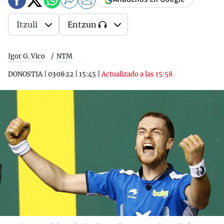
Itzuli
Entzun
Igor G. Vico
NTM
DONOSTIA
|
03·08·22
|
15:45
|
Actualizado a las 15:58