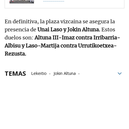
En definitiva, la plaza vizcaina se asegura la
presencia de
Unai Laso y Jokin Altuna.
Estos
duelos son:
Altuna III-Imaz contra Irribarria-
Albisu y Laso-Martija contra Urrutikoetxea-
Rezusta.
TEMAS
Lekeitio
Jokin Altuna
Masters CaixaBank
Aspe
Baiko Pilota
Liga de empresas de pelota a mano
Unai Laso