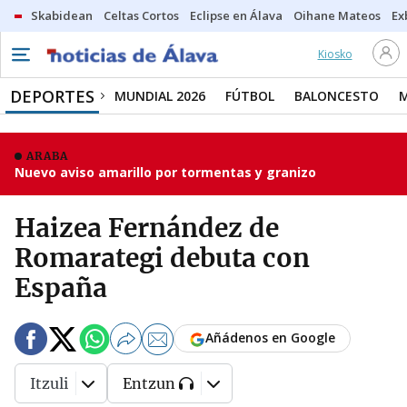
Skabidean
Celtas Cortos
Eclipse en Álava
Oihane Mateos
Ex
Kiosko
DEPORTES
MUNDIAL 2026
FÚTBOL
BALONCESTO
ARABA
Nuevo aviso amarillo por tormentas y granizo
Haizea Fernández de
Romarategi debuta con
España
Añádenos en Google
Itzuli
Entzun