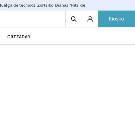
Huelga de técnicos
Zortziko
Dianas
'Hits' de las txarangas
Huelga de 
Kiosko
N
ORTZADAR