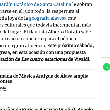
Jardín Botánico de Santa Catalina
le sobran
rarse en él. Con todo, la reapertura al
eña joya de la
geografía alavesa
está
as culturales que todavía incrementan más
 del lugar. El flautista Alberto Itoiz lo sabe
ofreció un concierto para el público
on una gran afluencia.
Este próximo sábado,
egresa, en esta ocasión con una propuesta
etación de
Las cuatro estaciones
de Vivaldi
.
emana de Música Antigua de Álava amplía
zontes
rcía
ompañar de Enricco Ragazzo (violín), Angelo