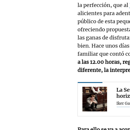
la perfección, que al
alicientes para adent
público de esta pequ
ofreciendo propuest
las ganas de disfrutar
bien. Hace unos días 
familiar que contó c
a las 12.00 horas, r
diferente, la interpr
La S
hori
Iker Ga
Para ello se va a ac