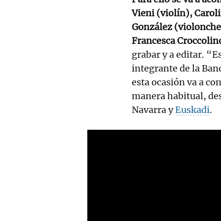
Vieni (violín), Carol
González (violonchel
Francesca Croccolino
grabar y a editar. “E
integrante de la Ban
esta ocasión va a con
manera habitual, des
Navarra y
Euskadi
.