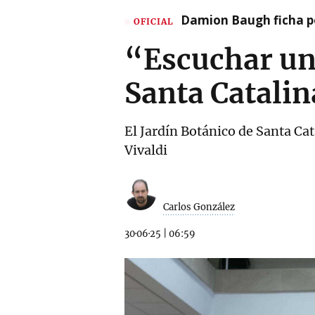
Damion Baugh ficha po
OFICIAL
“Escuchar un
Santa Catalin
El Jardín Botánico de Santa Cat
Vivaldi
Carlos González
30·06·25
|
06:59