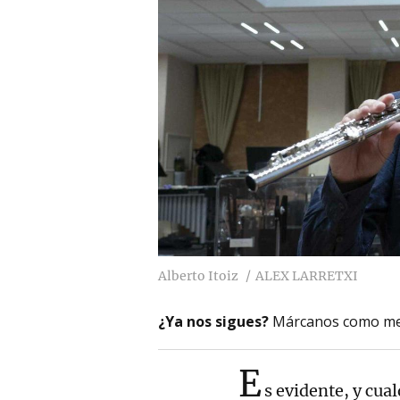
Alberto Itoiz
ALEX LARRETXI
¿Ya nos sigues?
Márcanos como me
E
s evidente, y cua