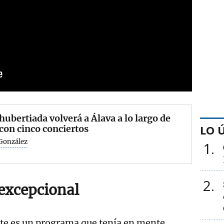
hubertiada volverá a Álava a lo largo de
LO 
 con cinco conciertos
 González
1
2
excepcional
te es un programa que tenía en mente