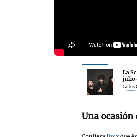
La Sc
julio
Carlos
Una ocasión 
Confiesa
Itoiz
que és