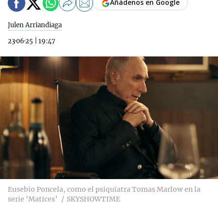
Añádenos en Google
Julen Arriandiaga
23·06·25
|
19:47
Eusebio Poncela, como el psiquiatra Tomas Marlow en la
serie ‘Matices’
SKYSHOWTIME