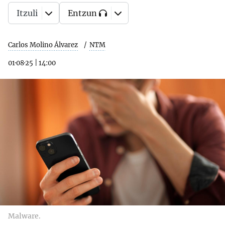
Itzuli
Entzun
Carlos Molino Álvarez
NTM
01·08·25
|
14:00
Malware.