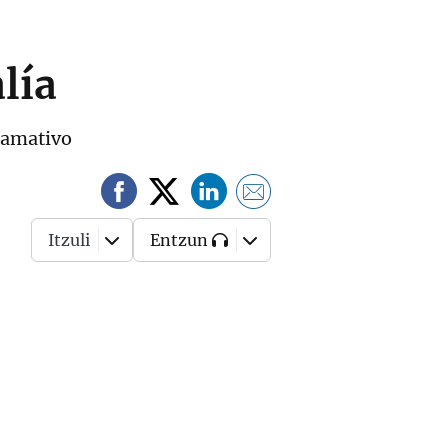
lía
llamativo
Itzuli
Entzun