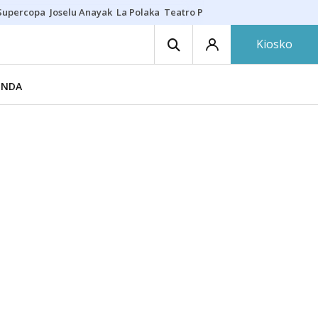
Supercopa
Joselu Anayak
La Polaka
Teatro Principal
Asier Villalibre
N
Kiosko
ENDA