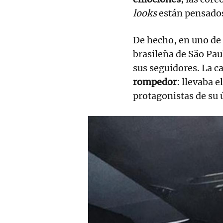
looks
están pensados
De hecho, en uno de 
brasileña de São Paul
sus seguidores. La 
rompedor
: llevaba e
protagonistas de su ú