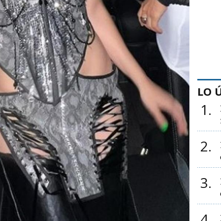
LO 
1
2
3
4