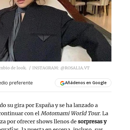
mbio de look.
INSTAGRAM: @ROSALIA.VT
dio preferente
Añádenos en Google
ado su gira por España y se ha lanzado a
continuar con el
Motomami World Tour
. La
iza por ofrecer shows llenos de
sorpresas y
ografías, la puesta en escena, incluso, sus