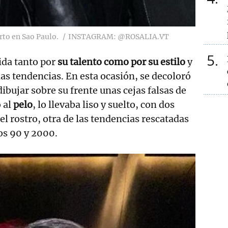
rto en Sao Paulo.
INSTAGRAM: @ROSALIA.VT
5
ida tanto por
su talento como por su estilo
y
mas tendencias. En esta ocasión, se decoloró
dibujar sobre su frente unas cejas falsas de
o al
pelo
, lo llevaba liso y suelto, con dos
el rostro, otra de las tendencias rescatadas
os 90 y 2000.