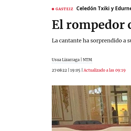
Celedón Txiki y Edurne
GASTEIZ
El rompedor 
La cantante ha sorprendido a s
Usua Lizarraga | NTM
27·08·22
|
19:05
|
Actualizado a las 09:19