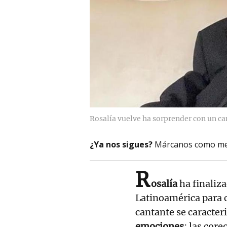
Rosalía vuelve ha sorprender con un ca
¿Ya nos sigues?
Márcanos como me
R
osalía
ha finaliz
Latinoamérica para 
cantante se caracter
emociones
; las core