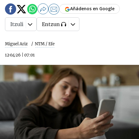
Añádenos en Google
Itzuli
Entzun
Miguel Ariz
NTM / Efe
12·04·26
|
07:01