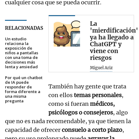
cualquier cosa que se pueda ocurrir.
La
RELACIONADAS
'mierdificación'
ya ha llegado a
Un estudio
ChatGPT y
relaciona la
exposición de
viene con
niños a pantallas
riesgos
con una toma de
decisiones más
lenta y ansiedad
Miguel Ariz
Por qué un chatbot
de IA puede
También hay gente que trata
responder de
forma diferente a
con ellos
temas personales
,
una misma
pregunta
como si fueran
médicos,
psicólogos o consejeros
, algo
que no es nada recomendable, ya que tienen la
capacidad de ofrecer
consuelo a corto plazo
,
pero su uso prolongado puede
agravar la