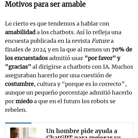
Motivos para ser amable
Lo cierto es que tendemos a hablar con
amabilidad
a los chatbots. Así lo refleja una
encuesta publicada en la revista
Future
a
finales de 2024 y en la que al menos un
70% de
los encuestados
admitió usar
"por favor" y
"gracias"
al dirigirse a chatbots con IA. Muchos
aseguraban hacerlo por una cuestión de
costumbre
, cultura y "porque es lo correcto”,
aunque un pequeño porcentaje admitió hacerlo
por
miedo
a que en el futuro los robots se
rebelen.
Un hombre pide ayuda a
ChatGPT para mejorar su