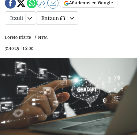
Añádenos en Google
Itzuli
Entzun
Loreto Iriarte
NTM
31·10·25
|
16:00