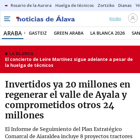
Rosario de la Aurora
Huelga de técnicos
Zortziko
Dianas
'H
Kiosko
ARABA
GASTEIZ
GREEN ARABA
LA BLANCA 2026
SAN
LA BLANCA
El concierto de Leire Martínez sigue adelante a pesar de
la huelga de técnicos
Invertidos ya 20 millones en
regenerar el valle de Ayala y
comprometidos otros 24
millones
El Informe de Seguimiento del Plan Estratégico
Comarcal de Aiaraldea incluye 8 proyectos tractores