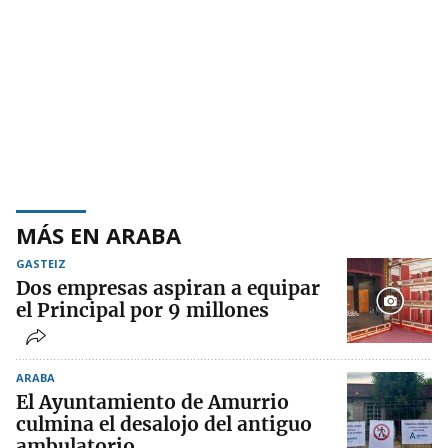
MÁS EN ARABA
GASTEIZ
Dos empresas aspiran a equipar
el Principal por 9 millones
ARABA
El Ayuntamiento de Amurrio
culmina el desalojo del antiguo
ambulatorio