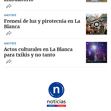
GASTEIZ
Frenesí de luz y pirotecnia en La
Blanca
GASTEIZ
Actos culturales en La Blanca
para txikis y no tanto