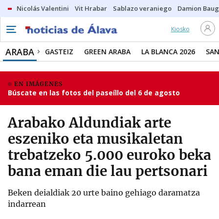
Nicolás Valentini
Vit Hrabar
Sablazo veraniego
Damion Bau
Kiosko
ARABA
GASTEIZ
GREEN ARABA
LA BLANCA 2026
SAN
EN IMÁGENES
Búscate en las fotos del paseíllo del 6 de agosto
Arabako Aldundiak arte
eszeniko eta musikaletan
trebatzeko 5.000 euroko beka
bana eman die lau pertsonari
Beken deialdiak 20 urte baino gehiago daramatza
indarrean