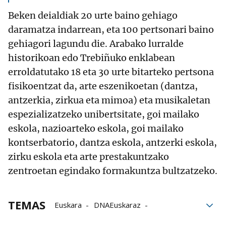
Beken deialdiak 20 urte baino gehiago
daramatza indarrean, eta 100 pertsonari baino
gehiagori lagundu die. Arabako lurralde
historikoan edo Trebiñuko enklabean
erroldatutako 18 eta 30 urte bitarteko pertsona
fisikoentzat da, arte eszenikoetan (dantza,
antzerkia, zirkua eta mimoa) eta musikaletan
espezializatzeko unibertsitate, goi mailako
eskola, nazioarteko eskola, goi mailako
kontserbatorio, dantza eskola, antzerki eskola,
zirku eskola eta arte prestakuntzako
zentroetan egindako formakuntza bultzatzeko.
TEMAS
Euskara
DNAEuskaraz
arabako foru aldundia