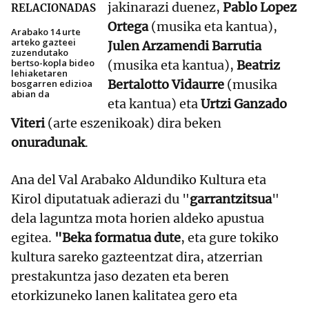
jakinarazi duenez,
Pablo Lopez
RELACIONADAS
Ortega
(musika eta kantua),
Arabako 14 urte
arteko gazteei
Julen Arzamendi Barrutia
zuzendutako
bertso-kopla bideo
(musika eta kantua),
Beatriz
lehiaketaren
Bertalotto Vidaurre
(musika
bosgarren edizioa
abian da
eta kantua) eta
Urtzi Ganzado
Viteri
(arte eszenikoak) dira beken
onuradunak
.
Ana del Val Arabako Aldundiko Kultura eta
Kirol diputatuak adierazi du "
garrantzitsua
"
dela laguntza mota horien aldeko apustua
egitea.
"Beka formatua dute
, eta gure tokiko
kultura sareko gazteentzat dira, atzerrian
prestakuntza jaso dezaten eta beren
etorkizuneko lanen kalitatea gero eta