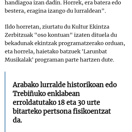
handiagoa izan dadin. Horrek, era batera edo
bestera, eragina izango du lurraldean".
Ildo horretan, ziurtatu du Kultur Ekintza
Zerbitzuak "oso kontuan" izaten dituela du
bekadunak ekintzak programatzerako orduan,
eta horrela, haietako batzuek 'Larunbat
Musikalak' programan parte hartzen dute.
Arabako lurralde historikoan edo
Trebiñuko enklabean
erroldatutako 18 eta 30 urte
bitarteko pertsona fisikoentzat
da.