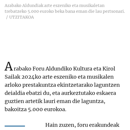
Arabako Aldundiak arte eszeniko eta musikaletan
trebatzeko 5.000 euroko beka bana eman die lau pertsonari.
UTZITAKOA
A
rabako Foru Aldundiko Kultura eta Kirol
Sailak 2024ko arte eszeniko eta musikalen
arloko prestakuntza ekintzetarako laguntzen
deialdia ebatzi du, eta aurkeztutako eskaera
guztien artetik lauri eman die laguntza,
bakoitza 5.000 eurokoa.
Hain zuzen, foru erakundeak