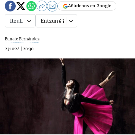
Añádenos en Google
Itzuli
Entzun
Eunate Fernández
23·10·24
|
20:30