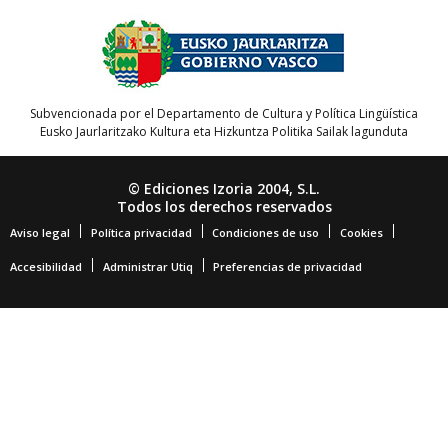
Subvencionada por el Departamento de Cultura y Política Lingüística
Eusko Jaurlaritzako Kultura eta Hizkuntza Politika Sailak lagunduta
© Ediciones Izoria 2004, S.L.
Todos los derechos reservados
Aviso legal
Política privacidad
Condiciones de uso
Cookies
Accesibilidad
Administrar Utiq
Preferencias de privacidad