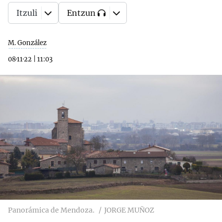
Itzuli
Entzun
M. González
08·11·22
|
11:03
Panorámica de Mendoza.
JORGE MUÑOZ