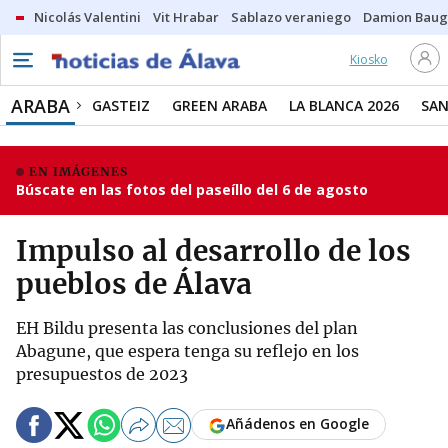
Nicolás Valentini
Vit Hrabar
Sablazo veraniego
Damion Bau
Kiosko
ARABA
GASTEIZ
GREEN ARABA
LA BLANCA 2026
SAN
EN IMÁGENES
Búscate en las fotos del paseíllo del 6 de agosto
Impulso al desarrollo de los
pueblos de Álava
EH Bildu presenta las conclusiones del plan
Abagune, que espera tenga su reflejo en los
presupuestos de 2023
Añádenos en Google