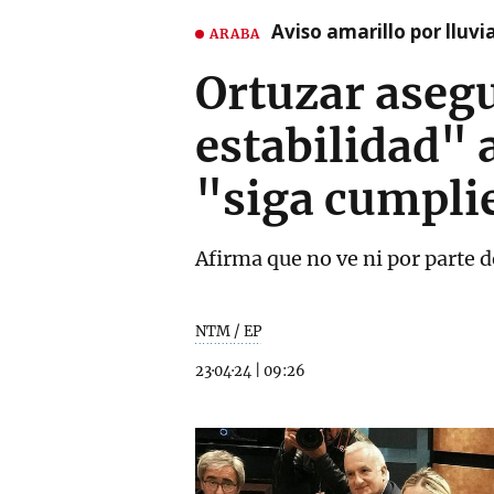
Aviso amarillo por lluvi
ARABA
Ortuzar aseg
estabilidad" 
"siga cumpli
Afirma que no ve ni por parte d
NTM / EP
23·04·24
|
09:26