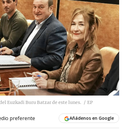
 del Euzkadi Buru Batzar de este lunes.
EP
dio preferente
Añádenos en Google