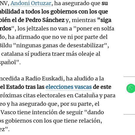
PNV,
Andoni Ortuzar
, ha asegurado que
su
abilidad a todos los gobiernos con los que
mbién el de Pedro Sánchez
y, mientras
"siga
rdos
", los jeltzales no van a "poner en solfa
do, ha afirmado que no ve ni por parte del
Bildu "ningunas ganas de desestabilizar",
catalana sí pudiera traer más oleaje al
spañol".
ncedida a Radio Euskadi, ha aludido a la
 el Estado tras las
elecciones vascas
de este
próximas citas electorales en Cataluña y para
o y ha asegurado que, por su parte, el
 Vasco tiene intención de seguir "dando
os gobiernos con los que tiene relación,
ez".