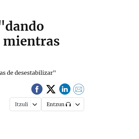
 "dando
z mientras
as de desestabilizar"
Itzuli
Entzun