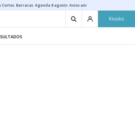
s Cortos
Barracas
Agenda 8 agosto
Aviso amarillo
Fotos al eclipse
Ne
Kiosko
ESULTADOS