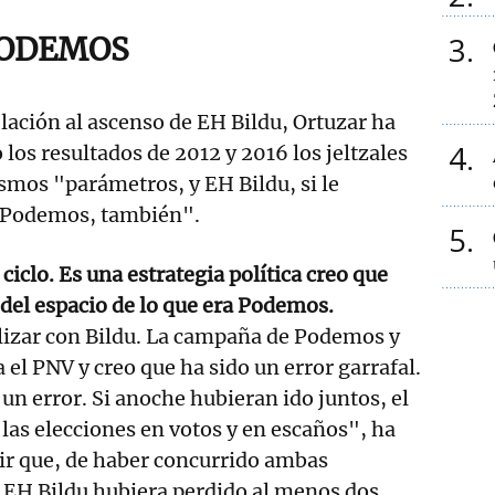
3
PODEMOS
elación al ascenso de EH Bildu, Ortuzar ha
4
los resultados de 2012 y 2016 los jeltzales
mos "parámetros, y EH Bildu, si le
 Podemos, también".
5
iclo. Es una estrategia política creo que
del espacio de lo que era Podemos.
lizar con Bildu. La campaña de Podemos y
 el PNV y creo que ha sido un error garrafal.
e un error. Si anoche hubieran ido juntos, el
as elecciones en votos y en escaños", ha
ir que, de haber concurrido ambas
 EH Bildu hubiera perdido al menos dos