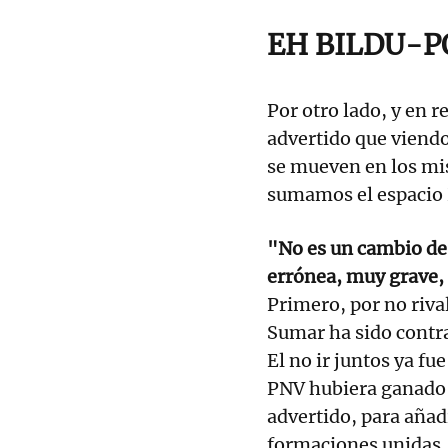
EH BILDU-
Por otro lado, y en r
advertido que viendo 
se mueven en los mis
sumamos el espacio
"No es un cambio de c
errónea, muy grave, 
Primero, por no riva
Sumar ha sido contra
El no ir juntos ya fu
PNV hubiera ganado l
advertido, para añad
formaciones unidas,