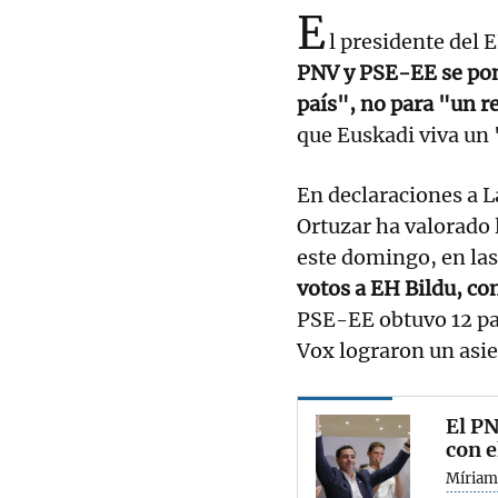
E
l presidente del 
PNV y PSE-EE se pon
país", no para "un r
que Euskadi viva un 
En declaraciones a L
Ortuzar ha valorado 
este domingo, en la
votos a EH Bildu, co
PSE-EE obtuvo 12 pa
Vox lograron un asie
El PN
con e
Míriam