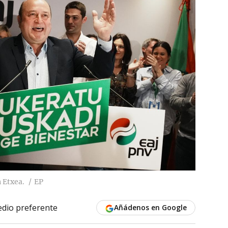
 Etxea.
EP
dio preferente
Añádenos en Google