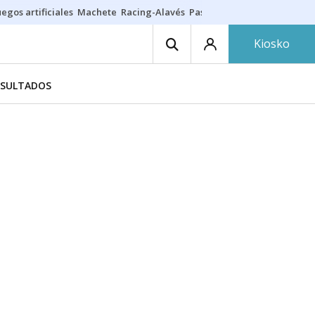
egos artificiales
Machete
Racing-Alavés
Paseíllo 7 agosto
Seguro h
Kiosko
ESULTADOS