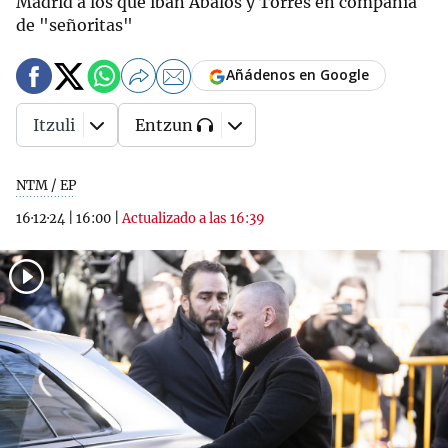
Madrid a los que iban Ábalos y Torres en compañía
de "señoritas"
Añádenos en Google
Itzuli
Entzun
NTM / EP
16·12·24
|
16:00
|
Actualizado a las 16:39