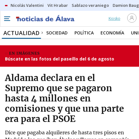
Nicolás Valentini
Vit Hrabar
Sablazo veraniego
Damion Bau
Kiosko
ACTUALIDAD
SOCIEDAD
POLÍTICA
ECONOMÍA
UN
EN IMÁGENES
Búscate en las fotos del paseíllo del 6 de agosto
Aldama declara en el
Supremo que se pagaron
hasta 4 millones en
comisiones y que una parte
era para el PSOE
Dice que pagaba alquileres de hasta tres pisos en