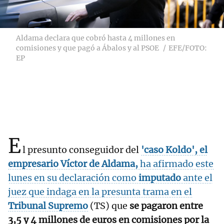
Aldama declara que cobró hasta 4 millones en
comisiones y que pagó a Ábalos y al PSOE
EFE/FOTO:
EP
E
l presunto conseguidor del
'caso Koldo'
, el
empresario Víctor de Aldama,
ha afirmado este
lunes en su declaración como
imputado
ante el
juez que indaga en la presunta trama en el
Tribunal Supremo
(TS) que
se pagaron entre
3,5 y 4 millones de euros en comisiones por la