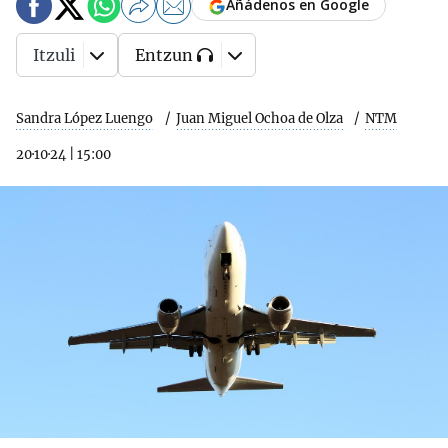
Añádenos en Google
Itzuli
Entzun
Sandra López Luengo
Juan Miguel Ochoa de Olza
NTM
20·10·24
|
15:00