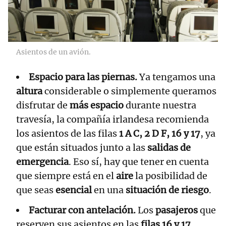
Asientos de un avión.
Espacio para las piernas.
Ya tengamos una
altura
considerable o simplemente queramos
disfrutar de
más espacio
durante nuestra
travesía, la compañía irlandesa recomienda
los asientos de las filas
1 A C, 2 D F, 16 y 17
, ya
que están situados junto a las
salidas de
emergencia
. Eso sí, hay que tener en cuenta
que siempre está en el
aire
la posibilidad de
que seas
esencial
en una
situación de riesgo
.
Facturar con antelación.
Los
pasajeros
que
reserven sus asientos en las
filas 16 y 17