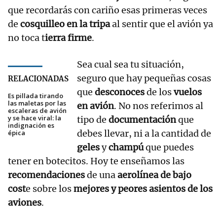
que recordarás con cariño esas primeras veces
de
cosquilleo en la tripa
al sentir que el avión ya
no toca t
ierra firme
.
Sea cual sea tu situación,
seguro que hay pequeñas cosas
RELACIONADAS
que
desconoces
de los
vuelos
Es pillada tirando
las maletas por las
en avión
. No nos referimos al
escaleras de avión
y se hace viral: la
tipo de
documentación
que
indignación es
debes llevar, ni a la cantidad de
épica
geles
y
champú
que puedes
tener en botecitos. Hoy te enseñamos las
recomendaciones
de una
aerolínea de bajo
cost
e sobre los
mejores y peores asientos de los
aviones
.