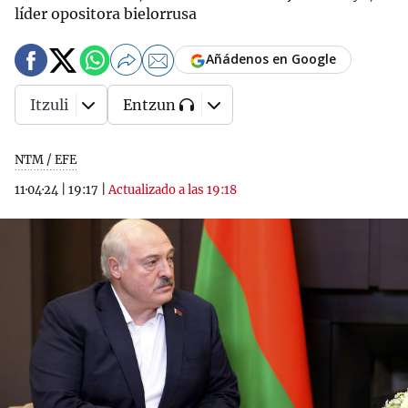
líder opositora bielorrusa
Añádenos en Google
Itzuli
Entzun
NTM / EFE
11·04·24
|
19:17
|
Actualizado a las 19:18