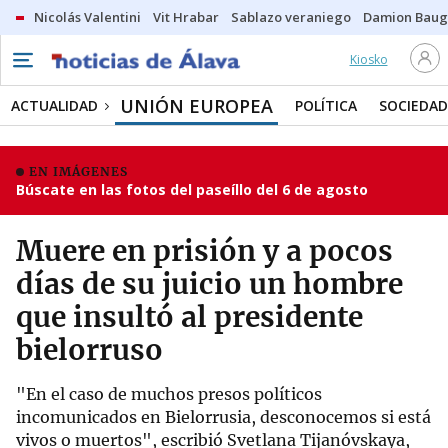
Nicolás Valentini
Vit Hrabar
Sablazo veraniego
Damion Bau
Kiosko
UNIÓN EUROPEA
ACTUALIDAD
POLÍTICA
SOCIEDAD
EN IMÁGENES
Búscate en las fotos del paseíllo del 6 de agosto
Muere en prisión y a pocos
días de su juicio un hombre
que insultó al presidente
bielorruso
"En el caso de muchos presos políticos
incomunicados en Bielorrusia, desconocemos si está
vivos o muertos", escribió Svetlana Tijanóvskaya,