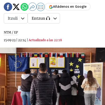
Añádenos en Google
Itzuli
Entzun
NTM / EP
15·09·23
|
22:14
|
Actualizado a las 22:18