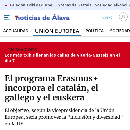
Celedón Txiki y Edurne
Txosnas de Gasteiz
Soziedad Alkoholi
Kiosko
UNIÓN EUROPEA
ACTUALIDAD
POLÍTICA
SOCIEDAD
EN IMÁGENES
Los más txikis llenan las calles de Vitoria-Gasteiz en el
día 7
El programa Erasmus+
incorpora el catalán, el
gallego y el euskera
El objetivo, según la vicepresidencia de la Unión
Europea, sería promover la "inclusión y diversidad"
en la UE