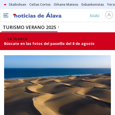
Skabidean
Celtas Cortos
Oihane Mateos
Exbaskonistas
Yera
Kiosko
TURISMO VERANO 2025
LA BLANCA
Búscate en las fotos del paseíllo del 8 de agosto