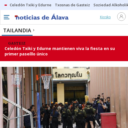
Celedón Txiki y Edurne
Txosnas de Gasteiz
Soziedad Alkoholi
Kiosko
TAILANDIA
GASTEIZ
Celedón Txiki y Edurne mantienen viva la fiesta en su
primer paseíllo único