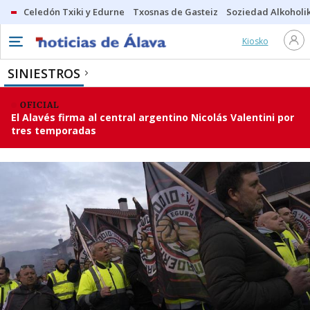
Celedón Txiki y Edurne
Txosnas de Gasteiz
Soziedad Alkoholi
Kiosko
SINIESTROS
OFICIAL
El Alavés firma al central argentino Nicolás Valentini por
tres temporadas