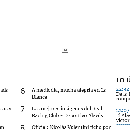
LO 
6
22:32
rada
A mediodía, mucha alegría en La
De la 
Blanca
rompi
7
sas y
Las mejores imágenes del Real
22:07
Racing Club - Deportivo Alavés
El Ala
victo
8
an
Oficial: Nicolás Valentini ficha por