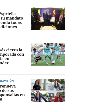
Espriella
a su mandato
endo todas
adiciones
vés cierra la
mporada con
ia en
nder
TELEVISIÓN
renueva
o de sus
sponsalías en
a