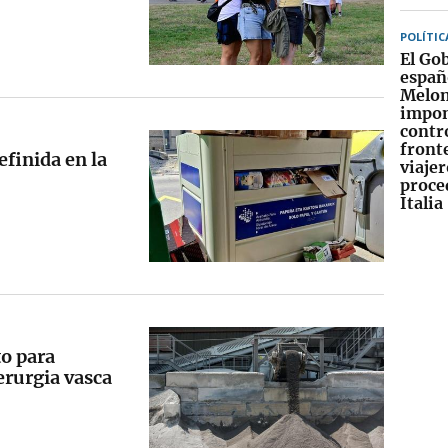
POLÍTIC
El Go
españ
Melon
impo
contr
fronte
finida en la
viajer
proce
Italia
o para
derurgia vasca