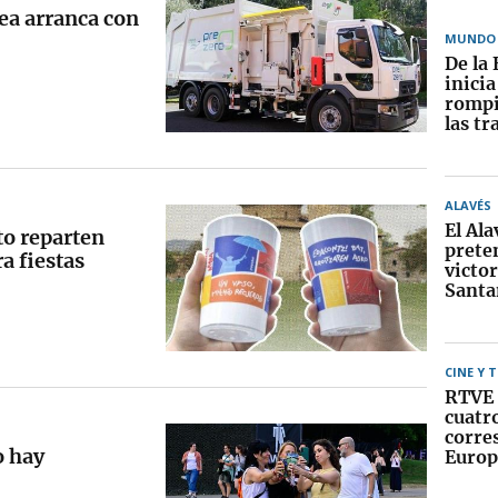
ea arranca con
MUNDO
De la 
inici
rompi
las tr
ALAVÉS
El Ala
to reparten
prete
a fiestas
victor
Santa
CINE Y 
RTVE 
cuatr
corre
o hay
Europ