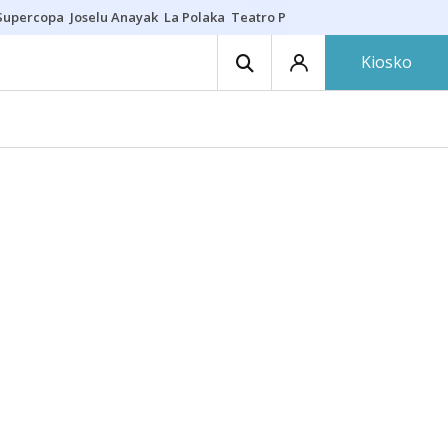
Supercopa
Joselu Anayak
La Polaka
Teatro Principal
Asier Villalibre
N
Kiosko