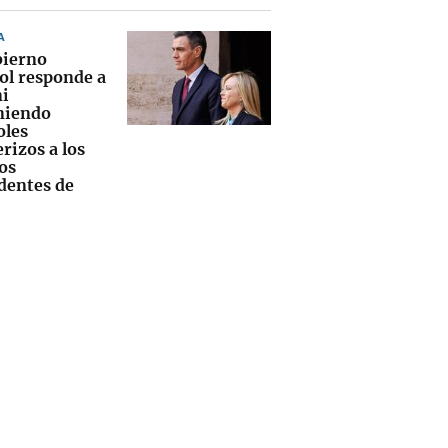
A
bierno
ol responde a
i
niendo
oles
rizos a los
os
dentes de