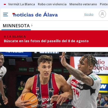
Vermút La Blanca
Robo con violencia
Meneíto veterano
Pintx
Kiosko
MINNESOTA
LA BLANCA
Búscate en las fotos del paseíllo del 8 de agosto