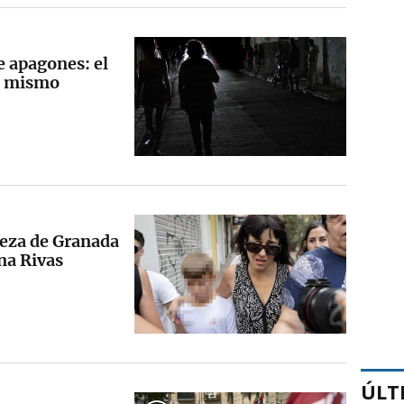
 apagones: el
al mismo
ueza de Granada
ana Rivas
ÚLT