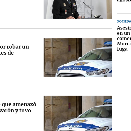
SOCIED
Asesin
en un
comer
Murcia
or robar un
fuga
tes de
e que amenazó
varón y tuvo