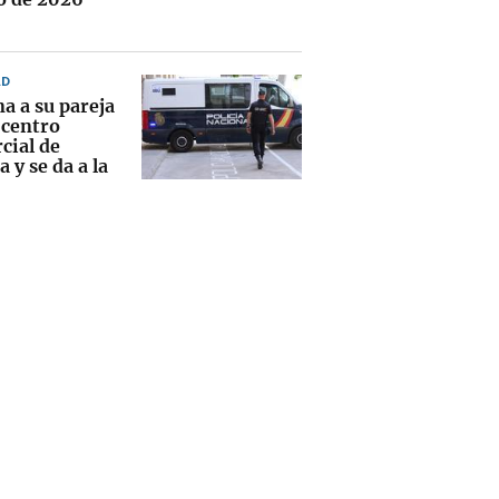
AD
a a su pareja
 centro
cial de
 y se da a la