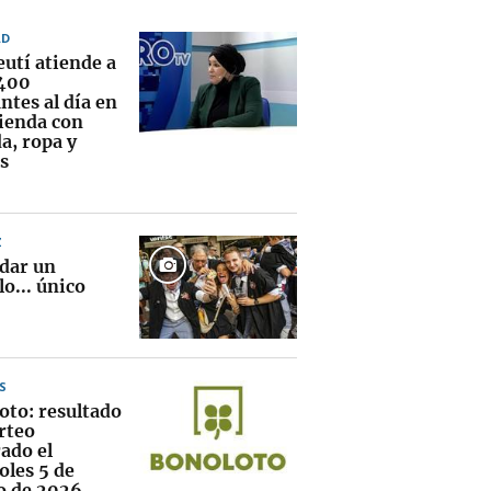
AD
eutí atiende a
400
ntes al día en
vienda con
a, ropa y
s
Z
 dar un
lo... único
S
oto: resultado
rteo
ado el
oles 5 de
o de 2026