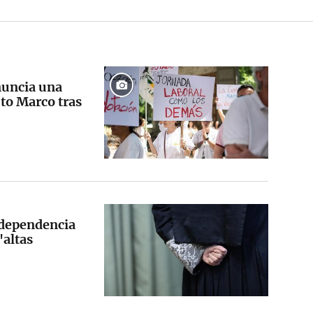
nuncia una
uto Marco tras
ndependencia
"altas