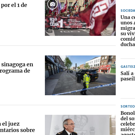
or el 1 de
SOCIED
Una c
unos 
migra
su vi
comid
ducha
a sinagoga en
GASTEI
programa de
Salí a
paseíl
SORTEO
Bonol
del so
 el juez
celebr
miérc
ntarios sobre
agost