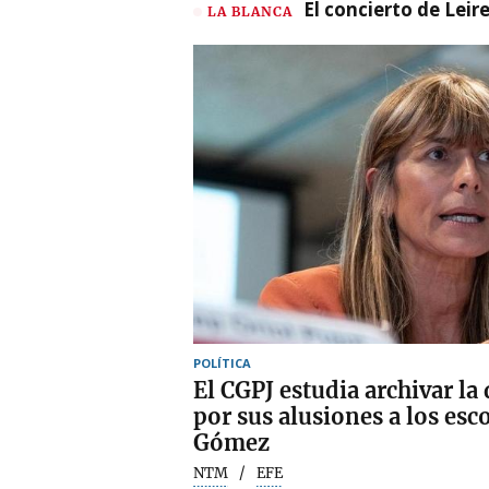
El concierto de Leir
LA BLANCA
POLÍTICA
El CGPJ estudia archivar la
por sus alusiones a los esc
Gómez
NTM
EFE