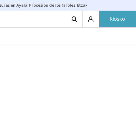
suras en Ayala
Procesión de los faroles
Etzakit
Salud en fiestas
Dónde 
Kiosko