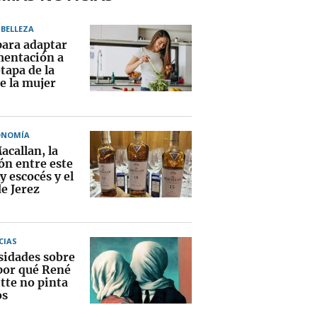
BELLEZA
para adaptar
imentación a
tapa de la
e la mujer
ONOMÍA
acallan, la
ón entre este
 escocés y el
e Jerez
CIAS
sidades sobre
 por qué René
tte no pinta
os