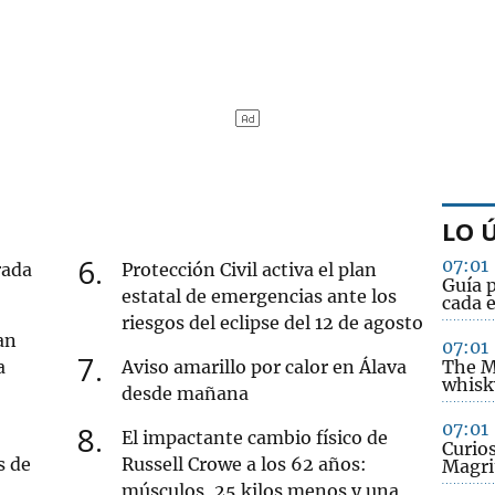
LO 
6
07:01
rada
Protección Civil activa el plan
Guía p
estatal de emergencias ante los
cada e
riesgos del eclipse del 12 de agosto
an
07:01
7
a
Aviso amarillo por calor en Álava
The Ma
whisky
desde mañana
07:01
8
El impactante cambio físico de
Curio
s de
Russell Crowe a los 62 años:
Magri
músculos, 25 kilos menos y una