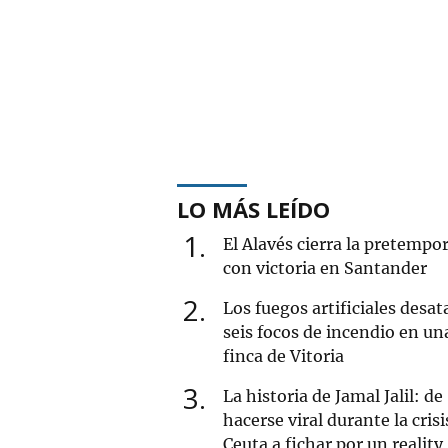
LO MÁS LEÍDO
1
El Alavés cierra la pretempo
con victoria en Santander
2
Los fuegos artificiales desat
seis focos de incendio en un
finca de Vitoria
3
La historia de Jamal Jalil: de
hacerse viral durante la crisi
Ceuta a fichar por un reality