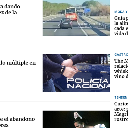
 va dando
z de la
MODA Y 
Guía 
la al
cada e
vida d
GASTR
The M
llo múltiple en
relaci
whisky
vino d
TENDEN
Curio
arte:
Magri
re el abandono
rostr
ores