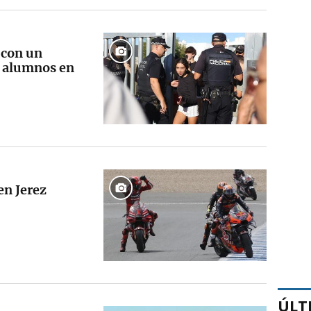
 con un
os alumnos en
en Jerez
ÚLT