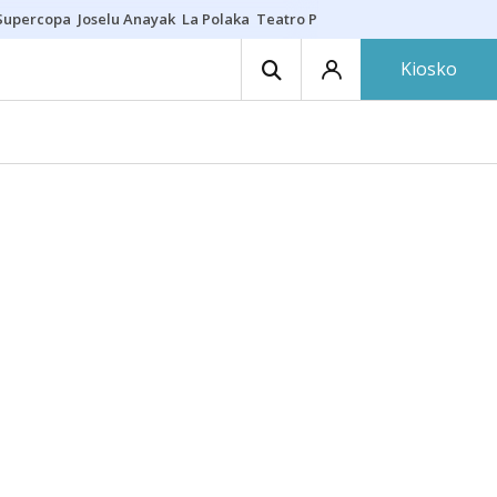
Supercopa
Joselu Anayak
La Polaka
Teatro Principal
Asier Villalibre
N
Kiosko