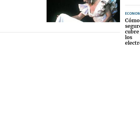
ECONOM
Cómo 
segur
cubre 
los
elect