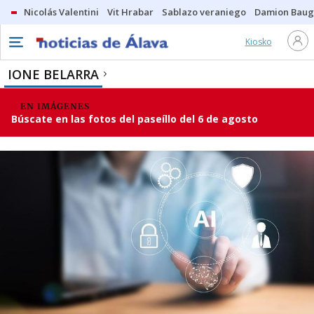
Nicolás Valentini
Vit Hrabar
Sablazo veraniego
Damion Bau
Kiosko
IONE BELARRA
EN IMÁGENES
Búscate en las fotos del paseíllo del 6 de agosto