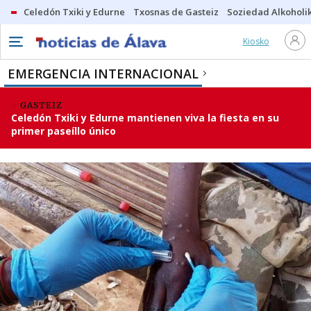
Celedón Txiki y Edurne
Txosnas de Gasteiz
Soziedad Alkoholi
Kiosko
EMERGENCIA INTERNACIONAL
GASTEIZ
Celedón Txiki y Edurne mantienen viva la fiesta en su
primer paseíllo único