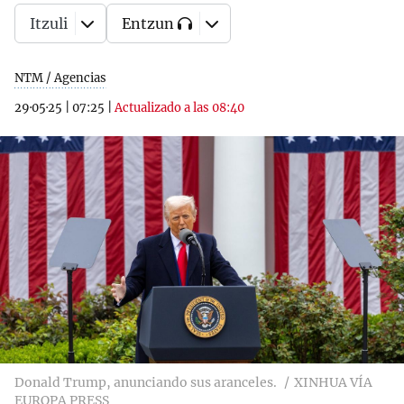
Itzuli
Entzun
NTM / Agencias
29·05·25
|
07:25
|
Actualizado a las 08:40
Donald Trump, anunciando sus aranceles.
XINHUA VÍA
EUROPA PRESS