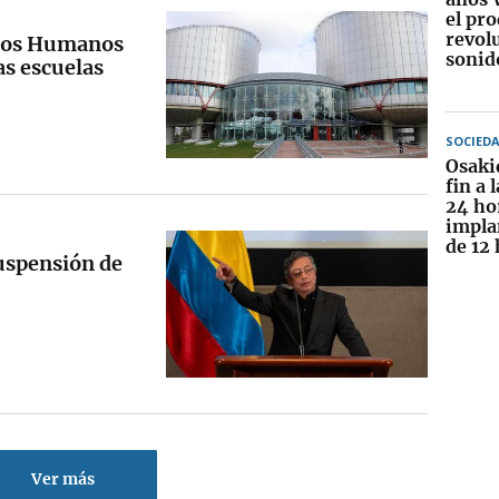
el pr
revol
chos Humanos
sonid
as escuelas
SOCIED
Osaki
fin a 
24 ho
impla
de 12
uspensión de
Ver más