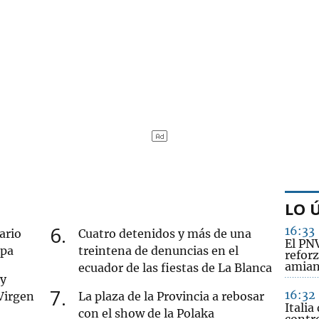
LO 
6
16:33
ario
Cuatro detenidos y más de una
El PN
opa
treintena de denuncias en el
reforz
amian
ecuador de las fiestas de La Blanca
 y
7
16:32
 Virgen
La plaza de la Provincia a rebosar
Italia
con el show de la Polaka
contr