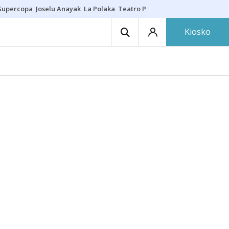
Supercopa
Joselu Anayak
La Polaka
Teatro Principal
Asier Villalibre
N
Kiosko