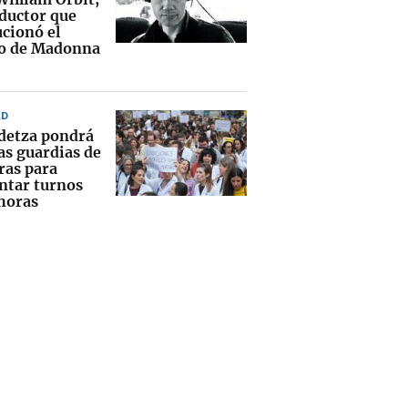
oductor que
ucionó el
o de Madonna
AD
detza pondrá
las guardias de
ras para
ntar turnos
 horas