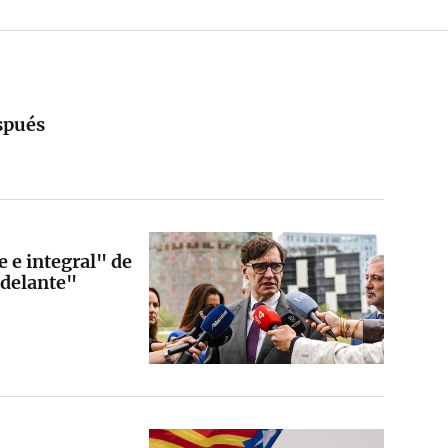
espués
te e integral" de
adelante"