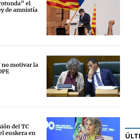
rotunda” el
ley de amnistía
 no motivar la
 OPE
sión del TC
el euskera en
ÚLT