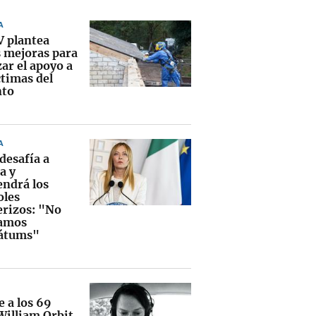
A
V plantea
s mejoras para
ar el apoyo a
ctimas del
nto
A
 desafía a
a y
ndrá los
oles
erizos: "No
amos
átums"
e a los 69
William Orbit,