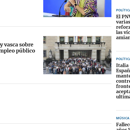
POLÍTIC
El PN
varia
reforz
las ví
amia
ey vasca sobre
 empleo público
POLÍTIC
Italia
Españ
mante
contr
front
acept
ultim
MÚSICA
Fallec
años 