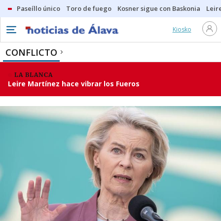
Paseíllo único
Toro de fuego
Kosner sigue con Baskonia
Leir
Kiosko
CONFLICTO
LA BLANCA
Leire Martínez hace vibrar los Fueros