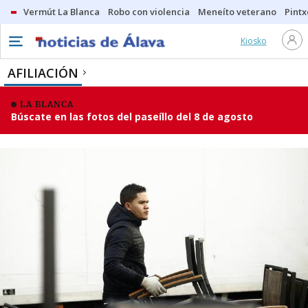
Vermút La Blanca
Robo con violencia
Meneíto veterano
Pintx
Kiosko
AFILIACIÓN
LA BLANCA
Búscate en las fotos del paseíllo del 8 de agosto