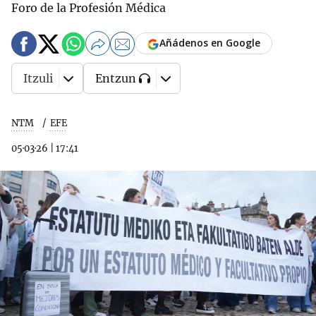
Foro de la Profesión Médica
Añádenos en Google
Itzuli
Entzun
NTM
EFE
05·03·26
|
17:41