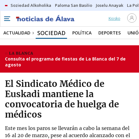
Soziedad Alkoholika
Paloma San Basilio
Joselu Anayak
La Po
Kiosko
SOCIEDAD
ACTUALIDAD
POLÍTICA
DEPORTES
UNIÓ
LA BLANCA
Consulta el programa de fiestas de La Blanca del 7 de
agosto
El Sindicato Médico de
Euskadi mantiene la
convocatoria de huelga de
médicos
Este mes los paros se llevarán a cabo la semana del
16 al 20 de marzo, pese al acuerdo alcanzado con el