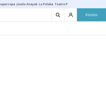
Supercopa
Joselu Anayak
La Polaka
Teatro Principal
Asier Villalibre
N
Kiosko