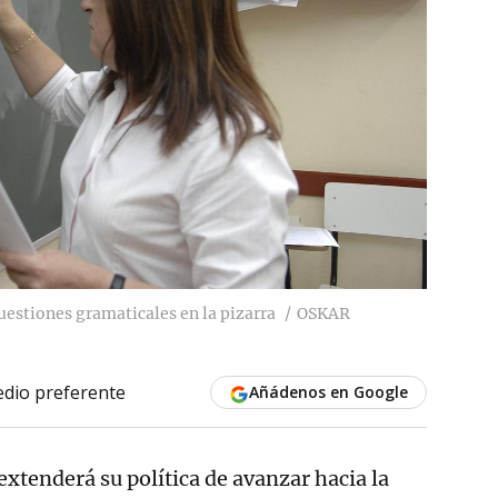
uestiones gramaticales en la pizarra
OSKAR
dio preferente
Añádenos en Google
extenderá su política de avanzar hacia la