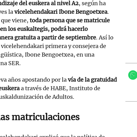
dizaje del euskera al nivel A2
, según ha
es la
vicelehendakari Ibone Bengoetxea
.
o que viene,
toda persona que se matricule
 en los euskaltegis, podrá hacerlo
era gratuita a partir de septiembre
. Así lo
 vicelehendakari primera y consejera de
ingüística, Ibone Bengoetxea, en una
ena SER.
eva años apostando por la
vía de la gratuidad
 euskera
a través de HABE, Instituto de
uskaldunización de Adultos.
as matriculaciones