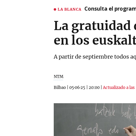
Consulta el program
LA BLANCA
La gratuidad 
en los euskal
A partir de septiembre todos a
NTM
Bilbao
|
05·06·25
|
20:00
|
Actualizado a las