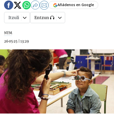
Añádenos en Google
Itzuli
Entzun
NTM
26·05·25
|
13:29