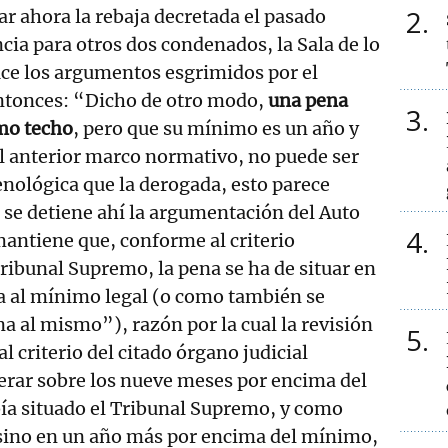
2
ar ahora la rebaja decretada el pasado
ncia para otros dos condenados, la Sala de lo
uce los argumentos esgrimidos por el
ntonces: “Dicho de otro modo,
una pena
3
mo techo
, pero que su mínimo es un año y
al anterior marco normativo, no puede ser
nológica que la derogada, esto parece
o se detiene ahí la argumentación del Auto
4
mantiene que, conforme al criterio
ribunal Supremo, la pena se ha de situar en
 al mínimo legal (o como también se
 al mismo”), razón por la cual la revisión
5
l criterio del citado órgano judicial
erar sobre los nueve meses por encima del
a situado el Tribunal Supremo, y como
 sino en un año más por encima del mínimo,