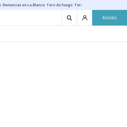
a
Denuncias en La Blanca
Toro de fuego
Tornike Shengelia
Youssouph
Kiosko