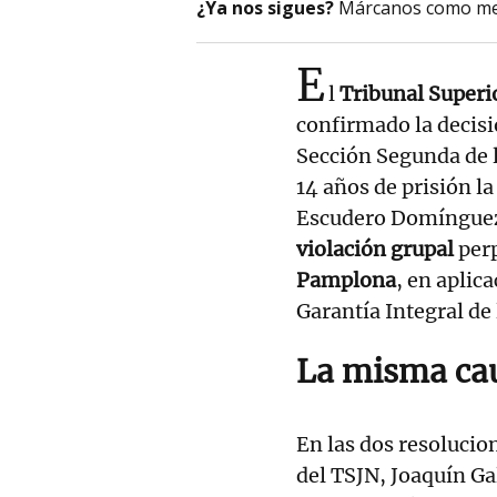
¿Ya nos sigues?
Márcanos como me
E
l
Tribunal Superio
confirmado la decisi
Sección Segunda de l
14 años de prisión l
Escudero Domíngue
violación grupal
per
Pamplona
, en aplic
Garantía Integral de 
La misma ca
En las dos resolucio
del TSJN, Joaquín Gal