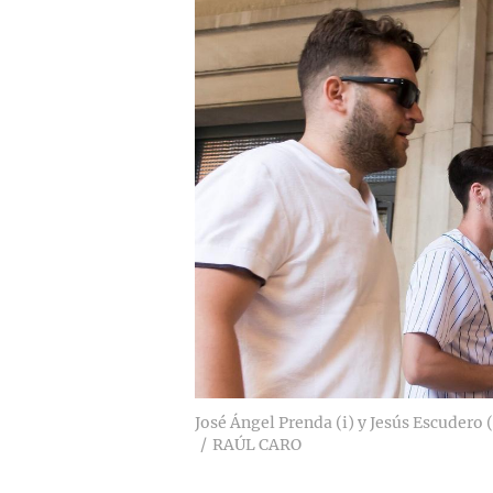
José Ángel Prenda (i) y Jesús Escudero 
RAÚL CARO