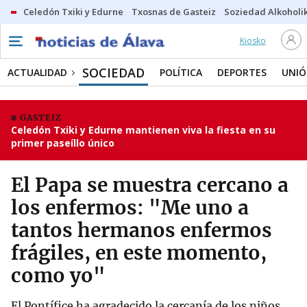
Celedón Txiki y Edurne
Txosnas de Gasteiz
Soziedad Alkoholi
Kiosko
SOCIEDAD
ACTUALIDAD
POLÍTICA
DEPORTES
UNIÓ
GASTEIZ
Celedón Txiki y Edurne mantienen viva la fiesta en su
primer paseíllo único
El Papa se muestra cercano a
los enfermos: "Me uno a
tantos hermanos enfermos
frágiles, en este momento,
como yo"
El Pontífice ha agradecido la cercanía de los niños