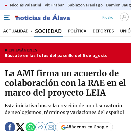
Nicolás Valentini
Vit Hrabar
Sablazo veraniego
Damion Bau
Kiosko
SOCIEDAD
ACTUALIDAD
POLÍTICA
DEPORTES
UNIÓ
EN IMÁGENES
Búscate en las fotos del paseíllo del 6 de agosto
La AMI firma un acuerdo de
colaboración con la RAE en el
marco del proyecto LEIA
Esta iniciativa busca la creación de un observatorio
de neologismos, términos y variaciones del español
Añádenos en Google