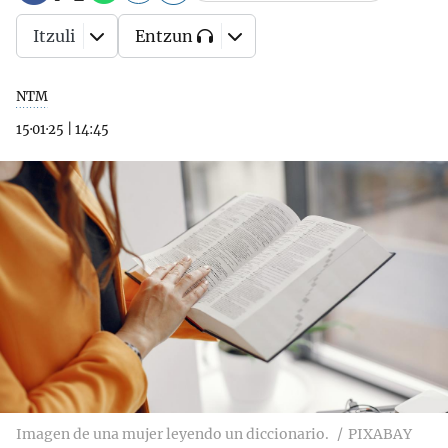
Itzuli
Entzun
NTM
15·01·25
|
14:45
Imagen de una mujer leyendo un diccionario.
PIXABAY