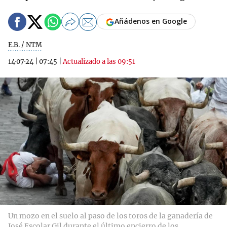
Añádenos en Google
E.B. / NTM
14·07·24
|
07:45
|
Actualizado a las 09:51
Un mozo en el suelo al paso de los toros de la ganadería de
José Escolar Gil durante el último encierro de los