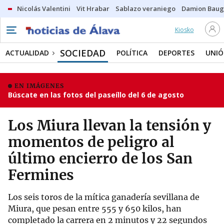
Nicolás Valentini
Vit Hrabar
Sablazo veraniego
Damion Bau
Kiosko
SOCIEDAD
ACTUALIDAD
POLÍTICA
DEPORTES
UNIÓ
EN IMÁGENES
Búscate en las fotos del paseíllo del 6 de agosto
Los Miura llevan la tensión y
momentos de peligro al
último encierro de los San
Fermines
Los seis toros de la mítica ganadería sevillana de
Miura, que pesan entre 555 y 650 kilos, han
completado la carrera en 2 minutos y 22 segundos