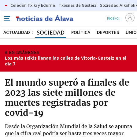
Celedón Txiki y Edurne
Txosnas de Gasteiz
Soziedad Alkoholi
Kiosko
SOCIEDAD
ACTUALIDAD
POLÍTICA
DEPORTES
UNIÓ
EN IMÁGENES
Los más txikis llenan las calles de Vitoria-Gasteiz en el
día 7
El mundo superó a finales de
2023 las siete millones de
muertes registradas por
covid-19
Desde la Organización Mundial de la Salud se apunta
que la cifra real podría ser hasta tres veces mayor