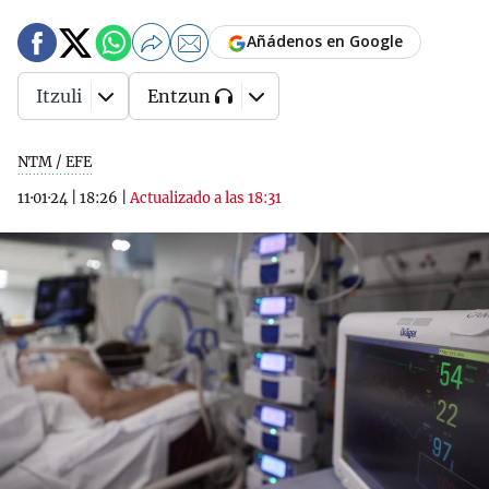
Añádenos en Google
Itzuli
Entzun
NTM / EFE
11·01·24
|
18:26
|
Actualizado a las 18:31